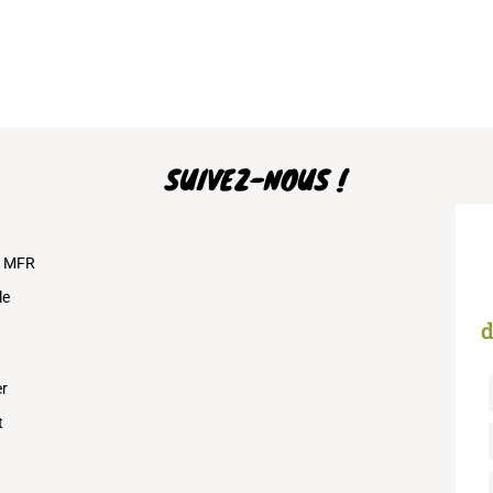
SUIVEZ-NOUS !
s MFR
le
d
er
t