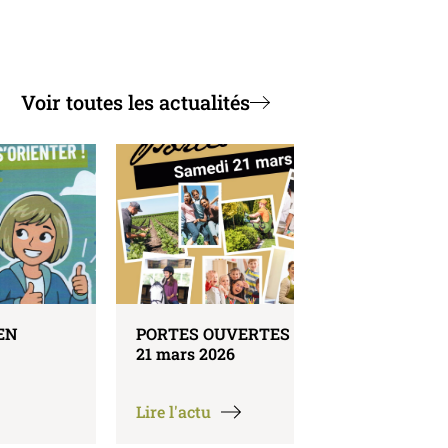
Voir toutes les actualités
PORTES OUVERTES le samedi
REPAS DES AN
21 mars 2026
le samedi 21 ma
Lire l'actu
Lire l'actu