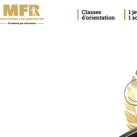
Classes
1 j
d'orientation
1 s