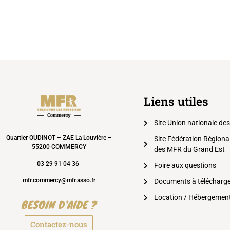
Liens utiles
Site Union nationale de
Quartier OUDINOT – ZAE La Louvière –
Site Fédération Régiona
55200 COMMERCY
des MFR du Grand Est
0
3 29 91 04 36
Foire aux questions
mfr.commercy@mfr.asso.fr
Documents à télécharg
Location / Hébergemen
BESOIN D'AIDE ?
Contactez-nous