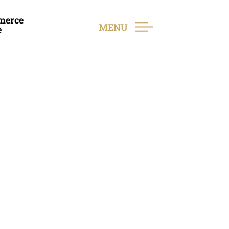
merce
MENU
e