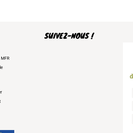
SUIVEZ-NOUS !
s MFR
le
d
er
t