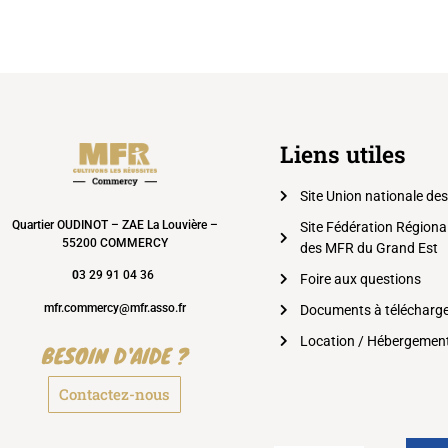
Liens utiles
Site Union nationale de
Quartier OUDINOT – ZAE La Louvière –
Site Fédération Régiona
55200 COMMERCY
des MFR du Grand Est
0
3 29 91 04 36
Foire aux questions
mfr.commercy@mfr.asso.fr
Documents à télécharg
Location / Hébergemen
BESOIN D'AIDE ?
Contactez-nous