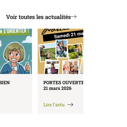
Voir toutes les actualités
PORTES OUVERTES le samedi
REPAS DES AN
21 mars 2026
le samedi 21 ma
Lire l'actu
Lire l'actu