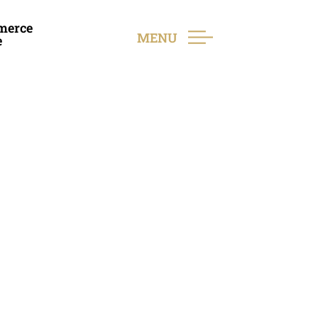
merce
MENU
e