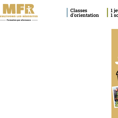
Classes
1 j
d'orientation
1 s