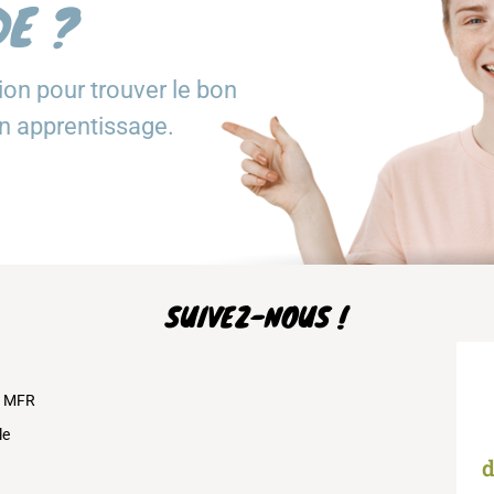
DE ?
tion pour trouver le bon
en apprentissage.
SUIVEZ-NOUS !
s MFR
le
d