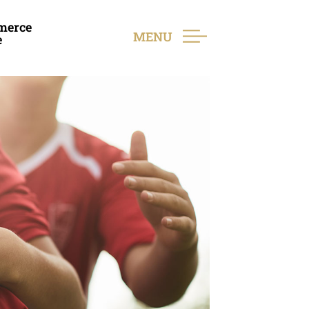
merce
MENU
e