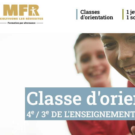
Classes
1 j
d'orientation
1 s
Classe d'ori
e
e
4
/ 3
DE L'ENSEIGNEMENT