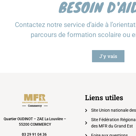
BESOIN D'AI
Contactez notre service d’aide à l’orienta
parcours de formation scolaire ou 
J'y vais
Liens utiles
Site Union nationale de
Quartier OUDINOT – ZAE La Louvière –
Site Fédération Régiona
55200 COMMERCY
des MFR du Grand Est
0
3 29 91 04 36
Foire aux questions