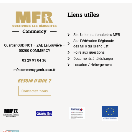
Liens utiles
Site Union nationale des MFR
Site Fédération Régionale
Quartier OUDINOT – ZAE La Louvière –
des MFR du Grand Est
55200 COMMERCY
Foire aux questions
Documents à télécharger
0
3 29 91 04 36
Location / Hébergement
mfr.commercy@mfr.asso.fr
BESOIN D'AIDE ?
Contactez-nous