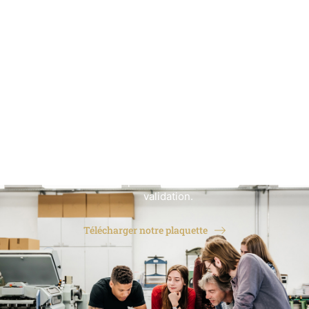
accompagnateur
Prise de contact par l’organisme du candidat
dans
un délai rapide, positionnement d’un premier RDV
dans les 8 jours ouvrés.
Premier RDV pédagogique
et élaboration du
dossier de faisabilité, de financement et
engagement
Si le parcours est accepté et financé,
l
’accompagnement se lance : rédaction du dossier
de validation
(livret 2) avec l’AAP de référence.
Soutenance devant un jury
6 à 8 mois après l’entrée
en parcours, après la rédaction du dossier de
validation.
Télécharger notre plaquette