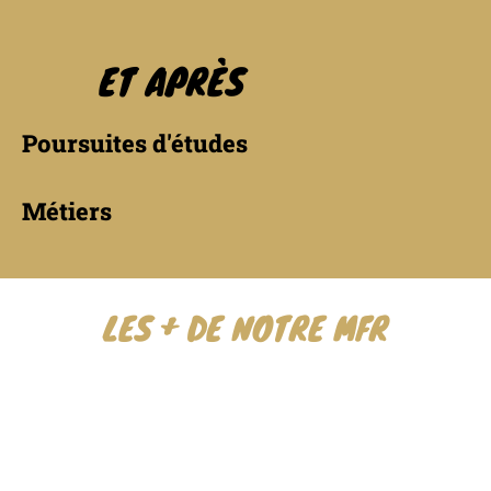
ET APRÈS
Poursuites d'études
Métiers
LES + DE NOTRE MFR
Pour vous inscrire, suivez les étapes ci dessous :
S’inscrire sur France VAE
(rubrique candidature
particulier > je n’ai pas de candidature >
Renseigner les informations demandées) et
sélectionner
“MFR COMMERCY”
comme organisme